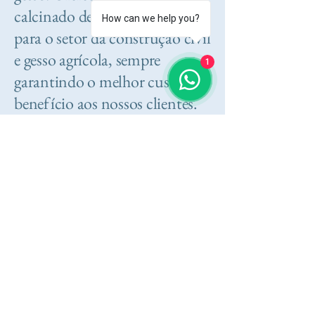
calcinado de alta qualidade
How can we help you?
para o setor da construção civil
e gesso agrícola, sempre
1
garantindo o melhor custo
benefício aos nossos clientes.
Saiba Mais