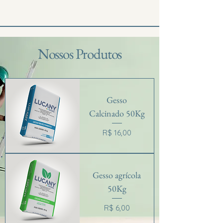
Nossos Produtos
Gesso
Calcinado 50Kg
Preço
R$ 16,00
Gesso agrícola
50Kg
Preço
R$ 6,00